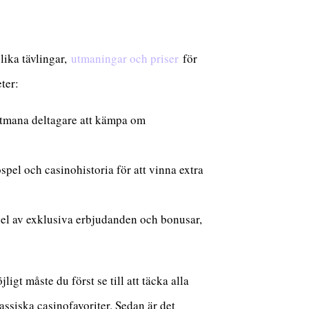
lika tävlingar,
utmaningar och priser
för
ter:
 utmana deltagare att kämpa om
pel och casinohistoria för att vinna extra
del av exklusiva erbjudanden och bonusar,
gt måste du först se till att täcka alla
ssiska casinofavoriter. Sedan är det