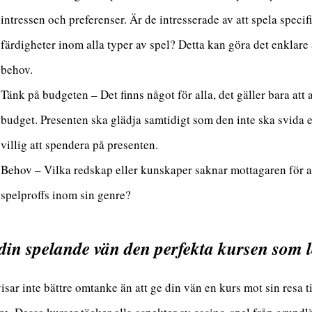
intressen och preferenser. Är de intresserade av att spela specifi
färdigheter inom alla typer av spel? Detta kan göra det enklare 
behov.
Tänk på budgeten – Det finns något för alla, det gäller bara a
budget. Presenten ska glädja samtidigt som den inte ska svida
villig att spendera på presenten.
Behov – Vilka redskap eller kunskaper saknar mottagaren för att 
spelproffs inom sin genre?
din spelande vän den perfekta kursen som l
isar inte bättre omtanke än att ge din vän en kurs mot sin resa ti