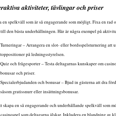
eraktiva aktiviteter, tävlingar och priser
 en spelkväll som är så engagerande som möjligt. Fixa en rad o
å till den bästa underhållningen. Här är några exempel på aktivite
Turneringar – Arrangera en slot- eller bordsspelsturnering att
toppositioner på ledningsstyrelsen.
Quiz och frågesporter – Testa deltagarnas kunskaper om casinos
bonusar och priser.
Specialerbjudanden och bonusar – Bjud in gästerna att dra för
såsom gratissnurr eller insättningsbonusar.
tt skapa en så engagerande och underhållande spelkväll som möjli
 casinospel som deltagarna älskar. Inkludera en blandning av kla