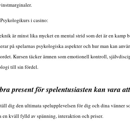
vinstmarginaler.
Psykologikurs i casino:
eknik är minst lika mycket en mental strid som det är en kamp 
erar på spelarnas psykologiska aspekter och hur man kan använd
ordet. Kursen täcker ämnen som emotionell kontroll, självdisc
logi till sin fördel.
bra present för spelentusiasten kan vara att
täll dig den ultimata spelupplevelsen för dig och dina vänner so
 en kväll fylld av spänning, interaktion och priser.