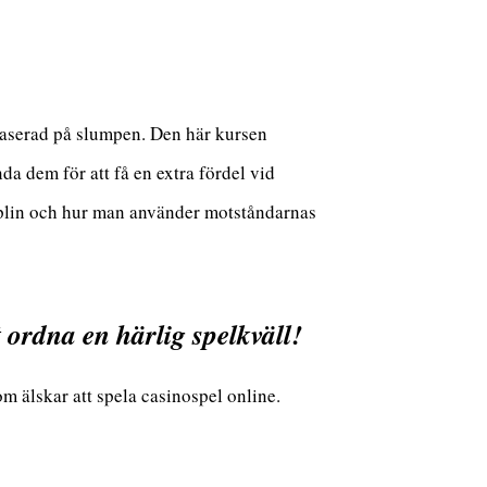
baserad på slumpen. Den här kursen
a dem för att få en extra fördel vid
iplin och hur man använder motståndarnas
 ordna en härlig spelkväll!
m älskar att spela casinospel online.