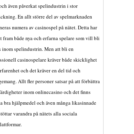
och även påverkat spelindustrin i stor
äckning. En allt större del av spelmarknaden
eras numera av casinospel på nätet. Detta har
t fram både nya och erfarna spelare som vill bli
s inom spelindustrin. Men att bli en
ssionell casinospelare kräver både skicklighet
rfarenhet och det kräver en del tid och
emang. Allt fler personer satsar på att förbättra
färdigheter inom onlinecasino och det finns
 bra hjälpmedel och även många likasinnade
töttar varandra på nätets alla sociala
lattformar.