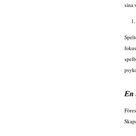
sina 
Spelt
fokus
spelb
psyko
En 
Föres
Skapa