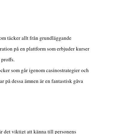
som täcker allt från grundläggande
eration på en plattform som erbjuder kurser
proffs.
böcker som går igenom casinostrategier och
erar på dessa ämnen är en fantastisk gåva
 det viktigt att känna till personens