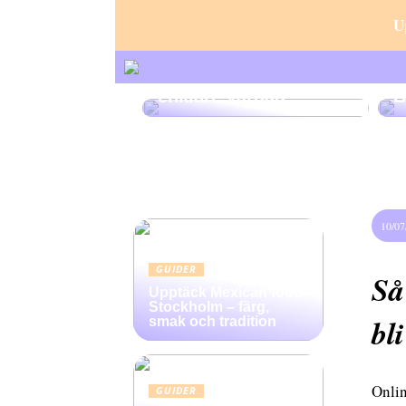
U
Beställ Hemstädning i
E
Stockholm – Skapa en
F
enklare vardag
B
10/07
GUIDER
Så
Upptäck Mexican food
Stockholm – färg,
bl
smak och tradition
Onlin
GUIDER