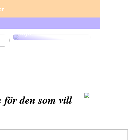
er
Lux och lärande:
akvariet som en källa
r
till sofistikering och
lugn
 för den som vill