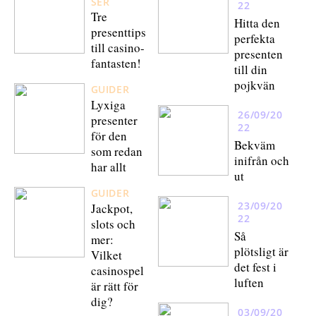
SER
22
Tre
Hitta den
presenttips
perfekta
till casino-
presenten
fantasten!
till din
pojkvän
GUIDER
Lyxiga
26/09/20
presenter
22
för den
Bekväm
som redan
inifrån och
har allt
ut
GUIDER
23/09/20
Jackpot,
22
slots och
Så
mer:
plötsligt är
Vilket
det fest i
casinospel
luften
är rätt för
dig?
03/09/20