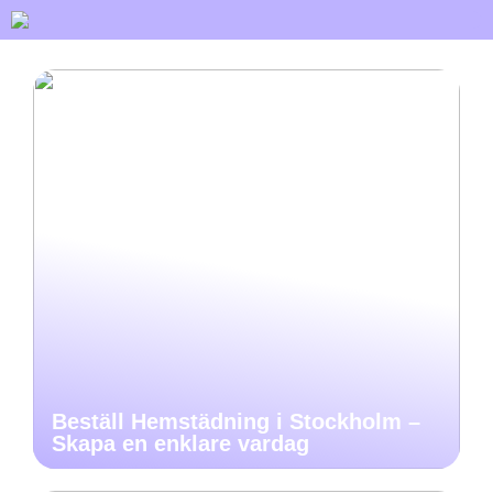
Beställ Hemstädning i Stockholm –
Skapa en enklare vardag