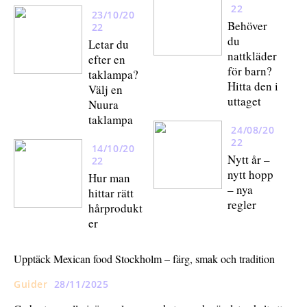
22
23/10/20
Behöver
22
du
Letar du
nattkläder
efter en
för barn?
taklampa?
Hitta den i
Välj en
uttaget
Nuura
taklampa
24/08/20
22
14/10/20
Nytt år –
22
nytt hopp
Hur man
– nya
hittar rätt
regler
hårprodukt
er
Upptäck Mexican food Stockholm – färg, smak och tradition
Guider
28/11/2025