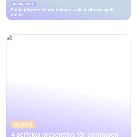
08/06/2023
Singleplayer eller multiplayer – olika sätt att spela
online
GUIDER
4 perfekta presenttips för sommaren