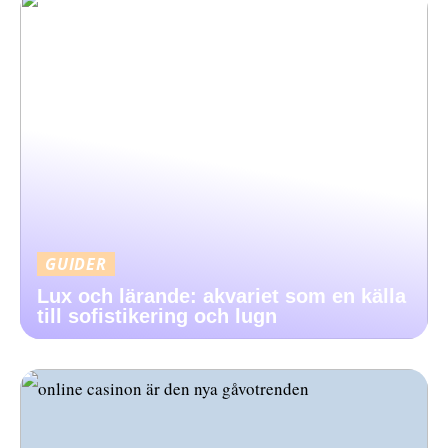
GUIDER
Lux och lärande: akvariet som en källa
till sofistikering och lugn