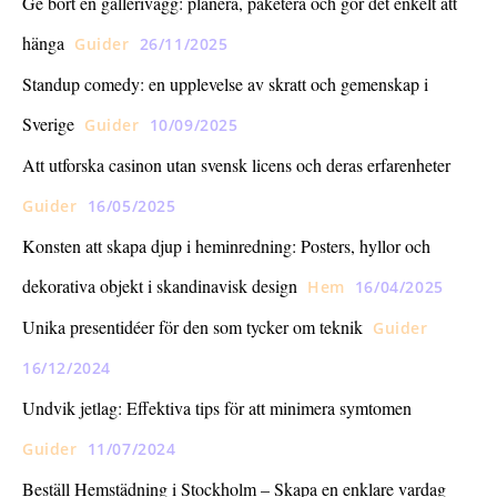
Ge bort en gallerivägg: planera, paketera och gör det enkelt att
hänga
Guider
26/11/2025
Standup comedy: en upplevelse av skratt och gemenskap i
Sverige
Guider
10/09/2025
Att utforska casinon utan svensk licens och deras erfarenheter
Guider
16/05/2025
Konsten att skapa djup i heminredning: Posters, hyllor och
dekorativa objekt i skandinavisk design
Hem
16/04/2025
Unika presentidéer för den som tycker om teknik
Guider
16/12/2024
Undvik jetlag: Effektiva tips för att minimera symtomen
Guider
11/07/2024
Beställ Hemstädning i Stockholm – Skapa en enklare vardag