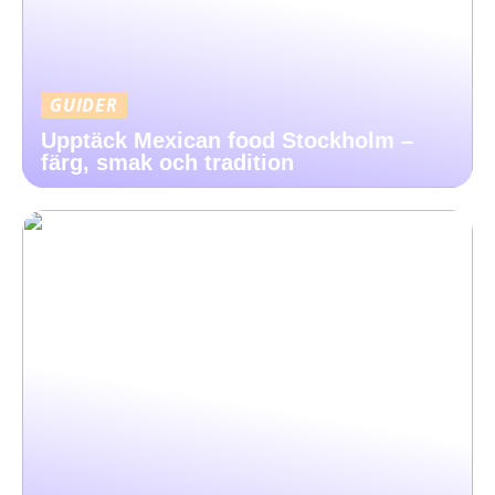
GUIDER
Upptäck Mexican food Stockholm –
färg, smak och tradition