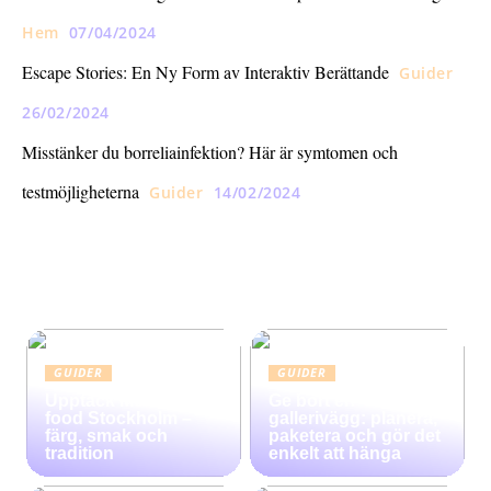
Hem
07/04/2024
Escape Stories: En Ny Form av Interaktiv Berättande
Guider
26/02/2024
Misstänker du borreliainfektion? Här är symtomen och
testmöjligheterna
Guider
14/02/2024
GUIDER
GUIDER
Upptäck Mexican
Ge bort en
food Stockholm –
gallerivägg: planera,
färg, smak och
paketera och gör det
tradition
enkelt att hänga