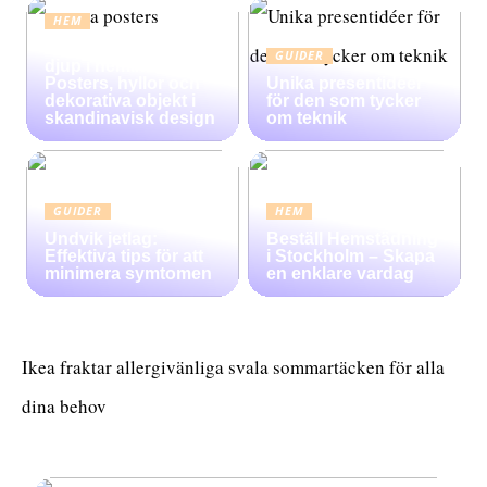
HEM
Konsten att skapa
GUIDER
djup i heminredning:
Posters, hyllor och
Unika presentidéer
dekorativa objekt i
för den som tycker
skandinavisk design
om teknik
GUIDER
HEM
Undvik jetlag:
Beställ Hemstädning
Effektiva tips för att
i Stockholm – Skapa
minimera symtomen
en enklare vardag
Ikea fraktar allergivänliga svala sommartäcken för alla
dina behov