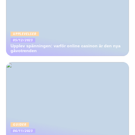
UPPLEVELSER
05/12/2023
Upplev spänningen: varför online casinon är den nya
gåvotrenden
GUIDER
06/11/2023