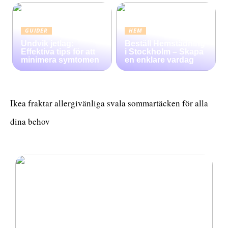
GUIDER
HEM
Undvik jetlag:
Beställ Hemstädning
Effektiva tips för att
i Stockholm – Skapa
minimera symtomen
en enklare vardag
Ikea fraktar allergivänliga svala sommartäcken för alla
dina behov