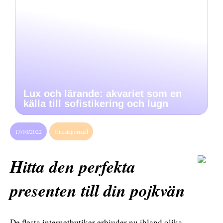
Lux och lärande: akvariet som en
källa till sofistikering och lugn
13/10/2022
Uncategorized
Hitta den perfekta
presenten till din pojkvän
De flesta internetbutiker erbjuder nu ibland olika