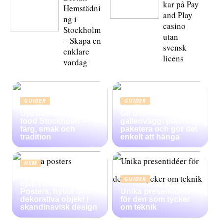
kar på Pay
Hemstädni
and Play
ng i
casino
Stockholm
utan
– Skapa en
svensk
enklare
licens
vardag
GUIDER
GUIDER
Upptäck Mexican
Ge bort en
food Stockholm –
gallerivägg: planera,
färg, smak och
paketera och gör det
tradition
enkelt att hänga
HEM
Konsten att skapa
GUIDER
djup i heminredning:
Posters, hyllor och
Unika presentidéer
dekorativa objekt i
för den som tycker
skandinavisk design
om teknik