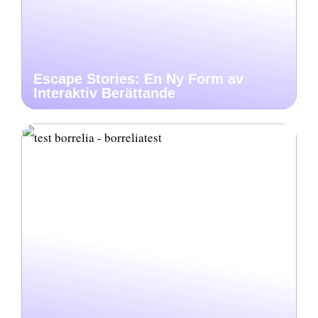
Escape Stories: En Ny Form av
Interaktiv Berättande