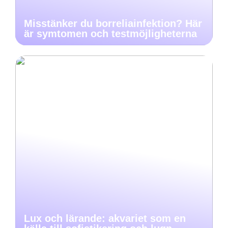
Misstänker du borreliainfektion? Här
är symtomen och testmöjligheterna
Lux och lärande: akvariet som en