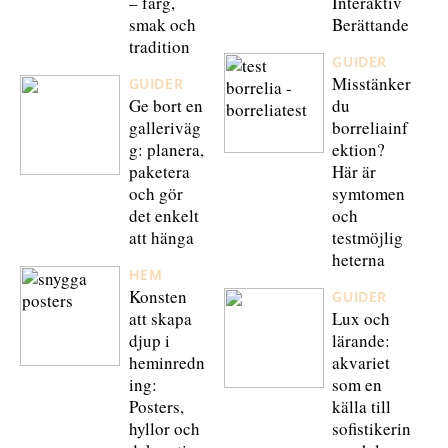
– färg,
Interaktiv
smak och
Berättande
tradition
GUIDER
Misstänker
GUIDER
Ge bort en
du
galleriväg
borreliainf
g: planera,
ektion?
paketera
Här är
och gör
symtomen
det enkelt
och
att hänga
testmöjlig
heterna
HEM
Konsten
GUIDER
att skapa
Lux och
djup i
lärande:
heminredn
akvariet
ing:
som en
Posters,
källa till
hyllor och
sofistikerin