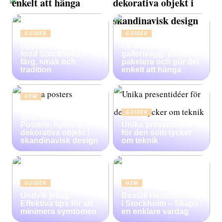
enkelt att hänga
dekorativa objekt i
skandinavisk design
GUIDER
GUIDER
Upptäck Mexican
Ge bort en
food Stockholm –
gallerivägg: planera,
färg, smak och
paketera och gör det
tradition
enkelt att hänga
HEM
Konsten att skapa
GUIDER
djup i heminredning:
Posters, hyllor och
Unika presentidéer
dekorativa objekt i
för den som tycker
skandinavisk design
om teknik
GUIDER
HEM
Undvik jetlag:
Beställ Hemstädning
Effektiva tips för att
i Stockholm – Skapa
minimera symtomen
en enklare vardag