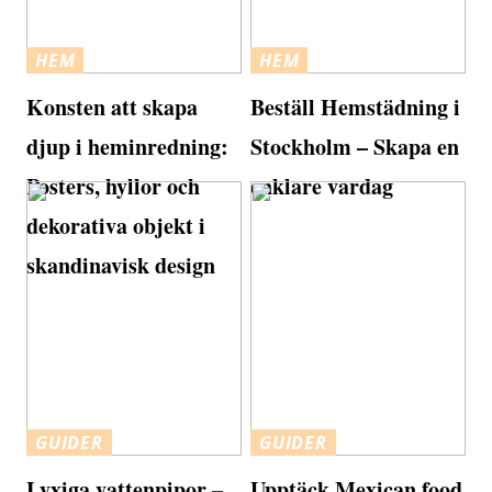
HEM
HEM
Konsten att skapa
Beställ Hemstädning i
djup i heminredning:
Stockholm – Skapa en
Posters, hyllor och
enklare vardag
dekorativa objekt i
skandinavisk design
GUIDER
GUIDER
Lyxiga vattenpipor –
Upptäck Mexican food