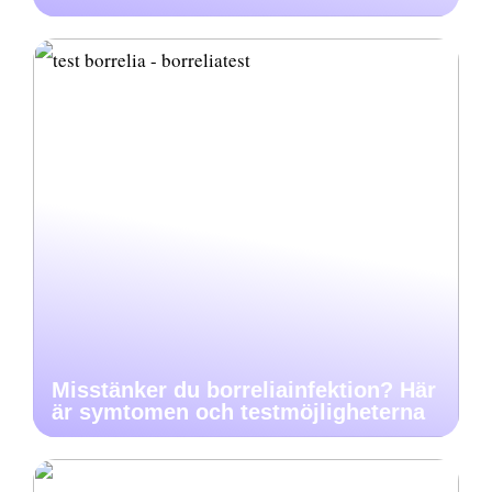
Misstänker du borreliainfektion? Här
är symtomen och testmöjligheterna