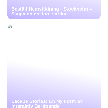
Beställ Hemstädning i Stockholm –
Skapa en enklare vardag
Escape Stories: En Ny Form av
Interaktiv Berättande