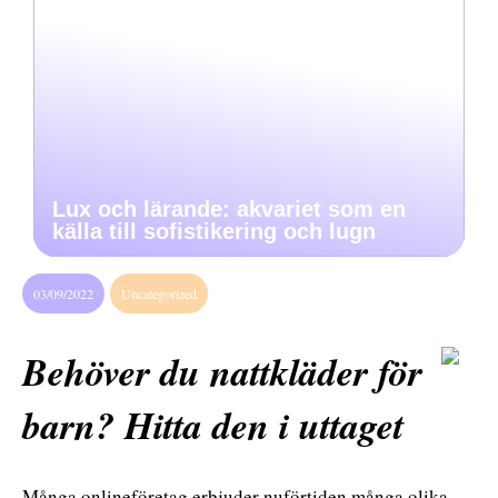
Lux och lärande: akvariet som en
källa till sofistikering och lugn
03/09/2022
Uncategorized
Behöver du nattkläder för
barn? Hitta den i uttaget
Många onlineföretag erbjuder nuförtiden många olika