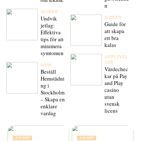
n
GUIDER
GUIDER
Undvik
Guide för
jetlag:
att skapa
Effektiva
ett bra
tips för att
kalas
minimera
symtomen
UPPLEVEL
SER
HEM
Värdechec
Beställ
kar på Pay
Hemstädni
and Play
ng i
casino
Stockholm
utan
– Skapa en
svensk
enklare
licens
vardag
GUIDER
GUIDER