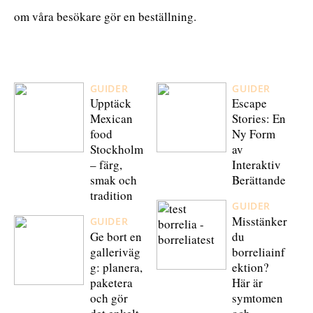
om våra besökare gör en beställning.
GUIDER
GUIDER
Upptäck
Escape
Mexican
Stories: En
food
Ny Form
Stockholm
av
– färg,
Interaktiv
smak och
Berättande
tradition
GUIDER
Misstänker
GUIDER
Ge bort en
du
galleriväg
borreliainf
g: planera,
ektion?
paketera
Här är
och gör
symtomen