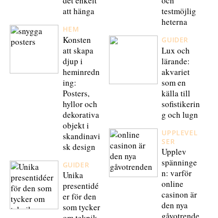
det enkelt
och
att hänga
testmöjlig
heterna
HEM
Konsten
GUIDER
att skapa
Lux och
djup i
lärande:
heminredn
akvariet
ing:
som en
Posters,
källa till
hyllor och
sofistikerin
dekorativa
g och lugn
objekt i
UPPLEVEL
skandinavi
SER
sk design
Upplev
spänninge
GUIDER
n: varför
Unika
online
presentidé
casinon är
er för den
den nya
som tycker
gåvotrende
om teknik