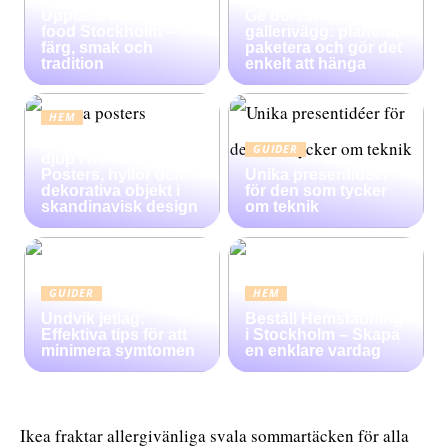
Upptäck Mexican
Ge bort en
food Stockholm –
gallerivägg: planera,
färg, smak och
paketera och gör det
tradition
enkelt att hänga
HEM
Konsten att skapa
GUIDER
djup i heminredning:
Posters, hyllor och
Unika presentidéer
dekorativa objekt i
för den som tycker
skandinavisk design
om teknik
GUIDER
HEM
Undvik jetlag:
Beställ Hemstädning
Effektiva tips för att
i Stockholm – Skapa
minimera symtomen
en enklare vardag
Ikea fraktar allergivänliga svala sommartäcken för alla