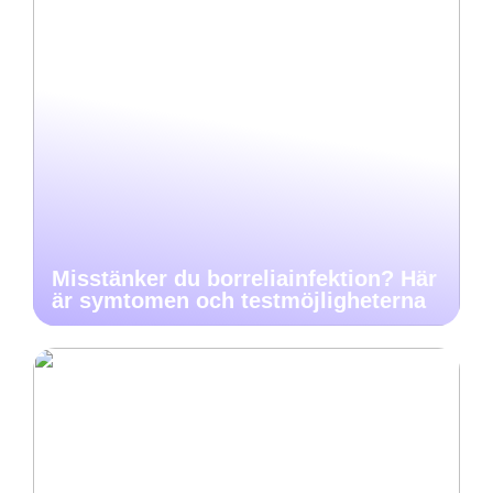
Misstänker du borreliainfektion? Här
är symtomen och testmöjligheterna