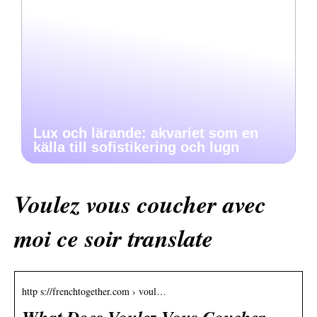
Lux och lärande: akvariet som en
källa till sofistikering och lugn
Voulez vous coucher avec
moi ce soir translate
http s://frenchtogether.com › voul…
What Does Voulez-Vous Coucher