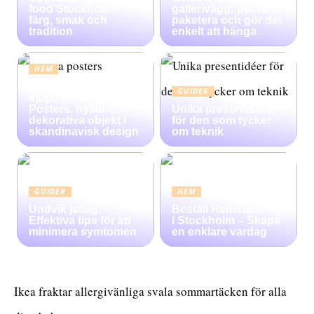
food Stockholm –
gallerivägg: planera,
färg, smak och
paketera och gör det
tradition
enkelt att hänga
HEM
Konsten att skapa
GUIDER
djup i heminredning:
Posters, hyllor och
Unika presentidéer
dekorativa objekt i
för den som tycker
skandinavisk design
om teknik
GUIDER
HEM
Undvik jetlag:
Beställ Hemstädning
Effektiva tips för att
i Stockholm – Skapa
minimera symtomen
en enklare vardag
Ikea fraktar allergivänliga svala sommartäcken för alla