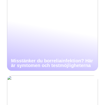
Misstänker du borreliainfektion? Här
är symtomen och testmöjligheterna