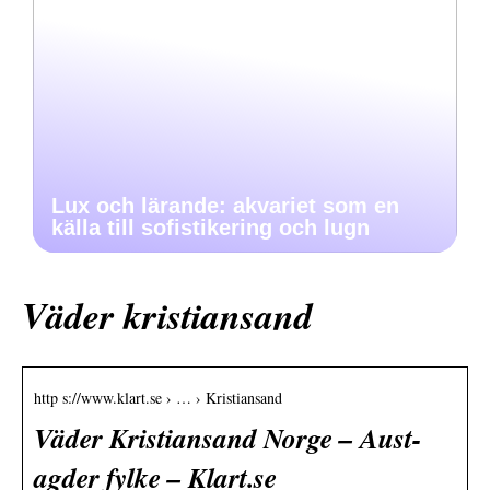
Lux och lärande: akvariet som en
källa till sofistikering och lugn
Väder kristiansand
http s://www.klart.se › … › Kristiansand
Väder Kristiansand Norge – Aust-
agder fylke – Klart.se