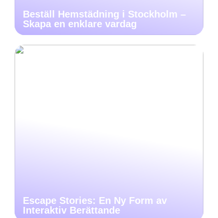
Beställ Hemstädning i Stockholm –
Skapa en enklare vardag
Escape Stories: En Ny Form av
Interaktiv Berättande