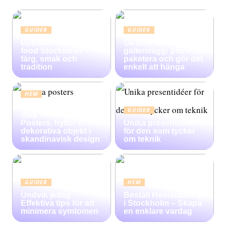
GUIDER
GUIDER
Upptäck Mexican
Ge bort en
food Stockholm –
gallerivägg: planera,
färg, smak och
paketera och gör det
tradition
enkelt att hänga
HEM
Konsten att skapa
GUIDER
djup i heminredning:
Posters, hyllor och
Unika presentidéer
dekorativa objekt i
för den som tycker
skandinavisk design
om teknik
GUIDER
HEM
Undvik jetlag:
Beställ Hemstädning
Effektiva tips för att
i Stockholm – Skapa
minimera symtomen
en enklare vardag