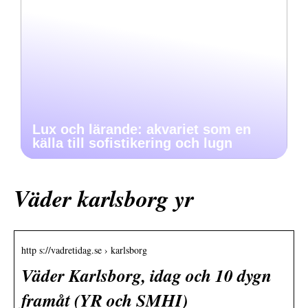
Lux och lärande: akvariet som en
källa till sofistikering och lugn
Väder karlsborg yr
http s://vadretidag.se › karlsborg
Väder Karlsborg, idag och 10 dygn
framåt (YR och SMHI)