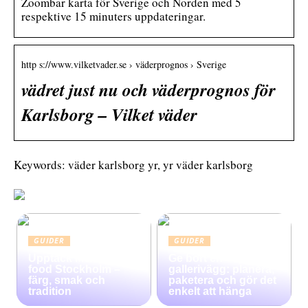
Zoombar karta för Sverige och Norden med 5
respektive 15 minuters uppdateringar.
http s://www.vilketvader.se › väderprognos › Sverige
vädret just nu och väderprognos för
Karlsborg – Vilket väder
Keywords: väder karlsborg yr, yr väder karlsborg
GUIDER
GUIDER
Upptäck Mexican
Ge bort en
food Stockholm –
gallerivägg: planera,
färg, smak och
paketera och gör det
tradition
enkelt att hänga