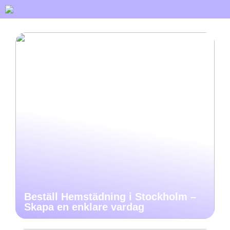
Beställ Hemstädning i Stockholm –
Skapa en enklare vardag