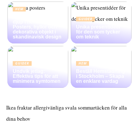
HEM
Konsten att skapa
GUIDER
djup i heminredning:
Posters, hyllor och
Unika presentidéer
dekorativa objekt i
för den som tycker
skandinavisk design
om teknik
GUIDER
HEM
Undvik jetlag:
Beställ Hemstädning
Effektiva tips för att
i Stockholm – Skapa
minimera symtomen
en enklare vardag
Ikea fraktar allergivänliga svala sommartäcken för alla
dina behov