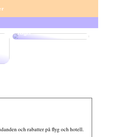
er
Lux och lärande:
akvariet som en källa
till sofistikering och
lugn
r
udanden och rabatter på flyg och hotell.