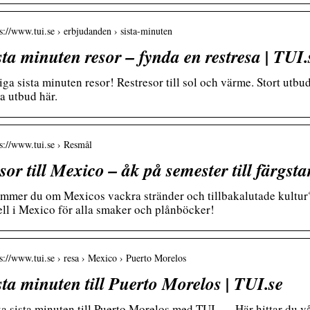
 s://www.tui.se › erbjudanden › sista-minuten
sta minuten resor – fynda en restresa | TUI.
iga sista minuten resor! Restresor till sol och värme. Stort utbud
a utbud här.
 s://www.tui.se › Resmål
sor till Mexico – åk på semester till färgst
mmer du om Mexicos vackra stränder och tillbakalutade kultur? 
ell i Mexico för alla smaker och plånböcker!
 s://www.tui.se › resa › Mexico › Puerto Morelos
sta minuten till Puerto Morelos | TUI.se
a sista minuten till Puerto Morelos med TUI. … Här hittar du v