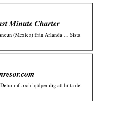
ast Minute Charter
 Cancun (Mexico) från Arlanda … Sista
enresor.com
Detur mfl. och hjälper dig att hitta det
Lux och lärande:
akvariet som en källa
till sofistikering och
lugn