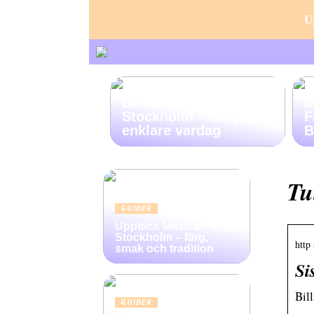
U
Beställ Hemstädning i
E
Stockholm – Skapa en
F
enklare vardag
B
Tu
GUIDER
Upptäck Mexican food
Stockholm – färg,
http
smak och tradition
Si
Bill
GUIDER