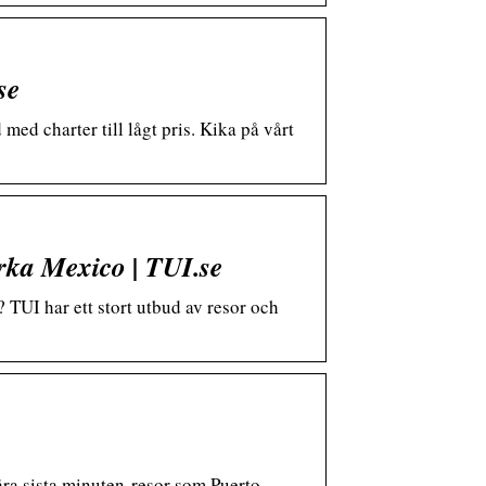
se
 med charter till lågt pris. Kika på vårt
arka Mexico | TUI.se
TUI har ett stort utbud av resor och
åra sista minuten-resor som Puerto