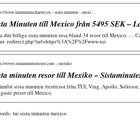
 s://www.lastminutecharter.eu › sista-minuten › mexi…
sta Minuten till Mexico från 5495 SEK – L
ta ditt billiga sista minuten resa bland 34 resor till Mexico. …
ut. redirect.php?url=https%3A%2F%2Fwww.tui.
 s://www.sistaminutenresor.com › mexiko
sta minuten resor till Mexiko – Sistaminut
ämför sista minuten /restresor från TUI, Ving, Apollo, Solresor, 
igaste priset till Mexico.
rds: tui sista minuten mexico