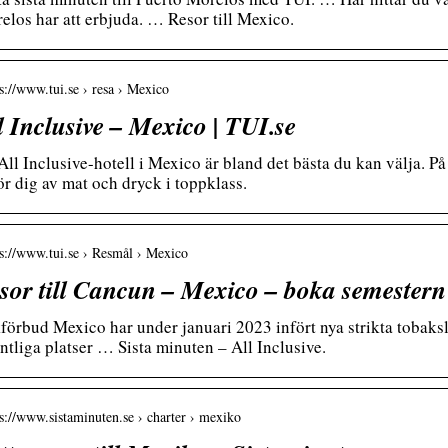
elos har att erbjuda. … Resor till Mexico.
 s://www.tui.se › resa › Mexico
l Inclusive – Mexico | TUI.se
 All Inclusive-hotell i Mexico är bland det bästa du kan välja. På
ör dig av mat och dryck i toppklass.
 s://www.tui.se › Resmål › Mexico
sor till Cancun – Mexico – boka semestern 
förbud Mexico har under januari 2023 infört nya strikta tobaks
entliga platser … Sista minuten – All Inclusive.
 s://www.sistaminuten.se › charter › mexiko