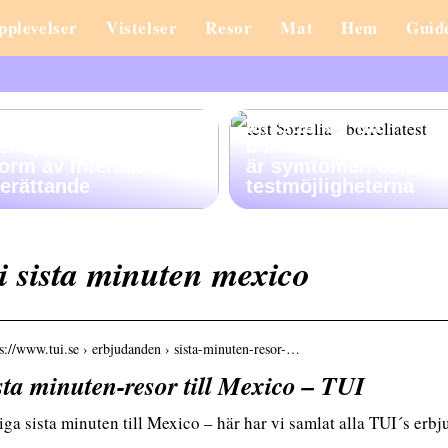
pplevelser
Vistelser
Resor
Mat
Hem
Guid
Misstänker du
scape Stories: En Ny
borreliainfektion? Hä
orm av Interaktiv
är symtomen och
erättande
testmöjligheterna
i sista minuten mexico
 s://www.tui.se › erbjudanden › sista-minuten-resor-…
sta minuten-resor till Mexico – TUI
iga sista minuten till Mexico – här har vi samlat alla TUI´s erbj