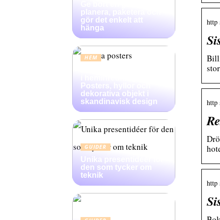
Ge bort en gallerivägg:
planera, paketera och
gör det enkelt att
http
hänga
Si
Bill
HEM
stor
Konsten att skapa djup
i heminredning:
Posters, hyllor och
dekorativa objekt i
skandinavisk design
http
Re
Drö
hot
GUIDER
Unika presentidéer för
den som tycker om
teknik
http
Si
Bok