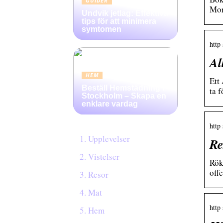
GUIDER
Mor
Undvik jetlag: Effektiva
tips för att minimera
symtomen
http
Al
HEM
Ett
Beställ Hemstädning i
ta f
Stockholm – Skapa en
enklare vardag
http
Upplevelser
Re
Vistelser
Rök
off
Resor
Mat
http
Hem