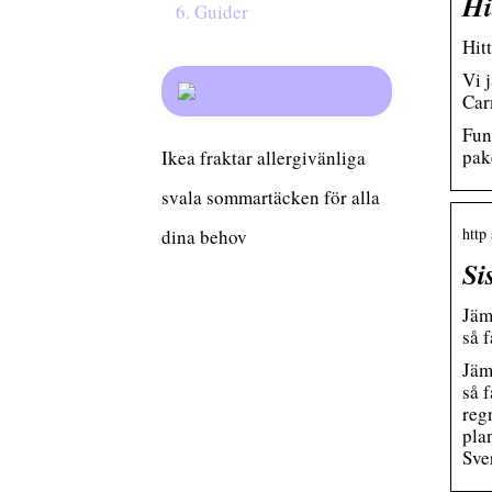
Hi
Guider
Hitt
Vi 
Car
Fun
pak
Ikea fraktar allergivänliga
svala sommartäcken för alla
http
dina behov
Si
Jäm
så 
Jäm
så 
reg
plan
Sver