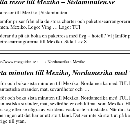
tta resor till Mexiko – Sistaminuten.se
a resor till Mexiko | Sistaminuten
jämför priser från alla de stora charter och paketresearrangörern
men, Mexiko. Logo: Ving … Logo: TUI.
derar du på att boka en paketresa med flyg + hotell? Vi jämför pr
etresearrangörerna till Mexiko. Sida 1 av 8
 s://www.reseguiden.se › … › Nordamerika › Mexiko
sta minuten till Mexiko, Nordamerika med
för och boka sista minuten till Mexiko, Nordamerika med TUI. Fr
fantastiska stränder, mat, sevärdheter och …
för och boka sista minuten till Mexiko, Nordamerika med TUI. Fr
fantastiska stränder, mat, sevärdheter och klimat som Mexiko. Hä
nskog eller se några av världens vackraste ruinstäder. När du sk
eringen att det här är ett stort land. Det ser inte så stort ut på 
ige till ytan.