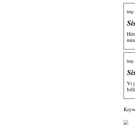
http
Si
Hit
min
http
Si
Vi j
bill
Keywo