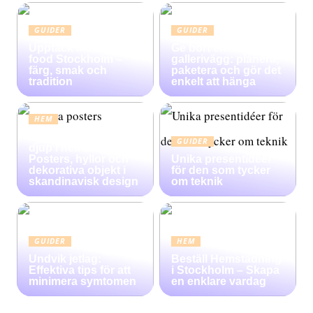
GUIDER
GUIDER
Upptäck Mexican
Ge bort en
food Stockholm –
gallerivägg: planera,
färg, smak och
paketera och gör det
tradition
enkelt att hänga
HEM
Konsten att skapa
GUIDER
djup i heminredning:
Posters, hyllor och
Unika presentidéer
dekorativa objekt i
för den som tycker
skandinavisk design
om teknik
GUIDER
HEM
Undvik jetlag:
Beställ Hemstädning
Effektiva tips för att
i Stockholm – Skapa
minimera symtomen
en enklare vardag