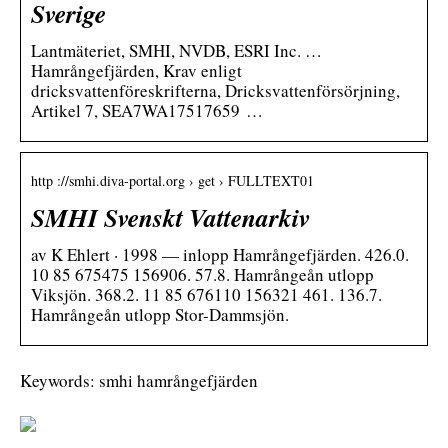
Sverige
Lantmäteriet, SMHI, NVDB, ESRI Inc. …
Hamrångefjärden, Krav enligt
dricksvattenföreskrifterna, Dricksvattenförsörjning,
Artikel 7, SEA7WA17517659 …
http ://smhi.diva-portal.org › get › FULLTEXT01
SMHI Svenskt Vattenarkiv
av K Ehlert · 1998 — inlopp Hamrångefjärden. 426.0.
10 85 675475 156906. 57.8. Hamrångeån utlopp
Viksjön. 368.2. 11 85 676110 156321 461. 136.7.
Hamrångeån utlopp Stor-Dammsjön.
Keywords: smhi hamrångefjärden