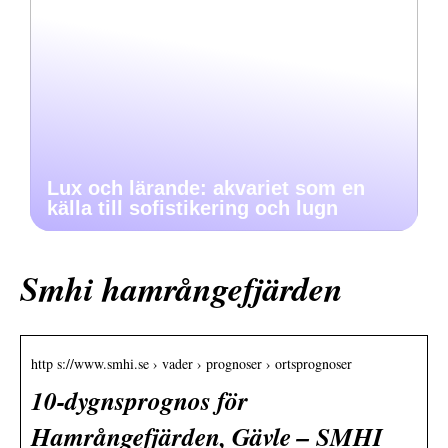
Lux och lärande: akvariet som en
källa till sofistikering och lugn
Smhi hamrångefjärden
http s://www.smhi.se › vader › prognoser › ortsprognoser
10-dygnsprognos för
Hamrångefjärden, Gävle – SMHI