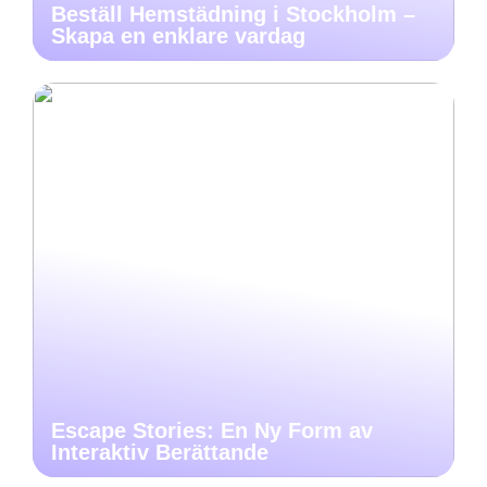
Beställ Hemstädning i Stockholm –
Skapa en enklare vardag
Escape Stories: En Ny Form av
Interaktiv Berättande