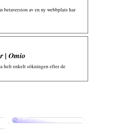
n betaversion av en ny webbplats har
är | Omio
ra helt enkelt sökningen efter de
Lux och lärande:
akvariet som en källa
r
till sofistikering och
lugn