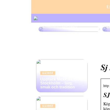
U
Beställ Hemstädning i
E
Stockholm – Skapa en
F
enklare vardag
B
Sj
GUIDER
Upptäck Mexican food
Stockholm – färg,
http 
smak och tradition
SJ
Köp 
GUIDER
köp