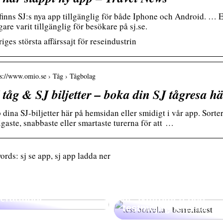
finns SJ:s nya app tillgänglig för både Iphone och Android. … E
gare varit tillgänglig för besökare på sj.se.
iges största affärssajt för reseindustrin
 s://www.omio.se › Tåg › Tågbolag
 tåg & SJ biljetter – boka din SJ tågresa h
 dina SJ-biljetter här på hemsidan eller smidigt i vår app. Sorte
igaste, snabbaste eller smartaste turerna för att …
rds: sj se app, sj app ladda ner
scape Stories: En Ny
Misstänker du
orm av Interaktiv
borreliainfektion? Hä
erättande
är symtomen och
testmöjligheterna