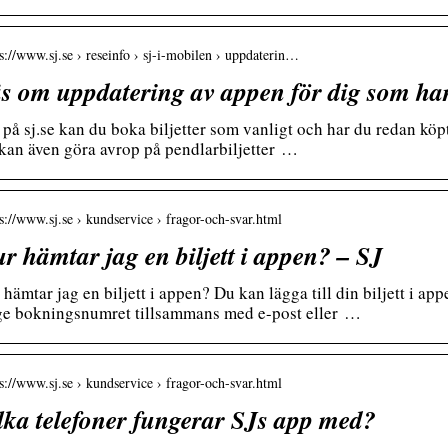
 s://www.sj.se › reseinfo › sj-i-mobilen › uppdaterin…
s om uppdatering av appen för dig som ha
 på sj.se kan du boka biljetter som vanligt och har du redan köpt
kan även göra avrop på pendlarbiljetter …
 s://www.sj.se › kundservice › fragor-och-svar.html
r hämtar jag en biljett i appen? – SJ
hämtar jag en biljett i appen? Du kan lägga till din biljett i app
e bokningsnumret tillsammans med e-post eller …
 s://www.sj.se › kundservice › fragor-och-svar.html
lka telefoner fungerar SJs app med?