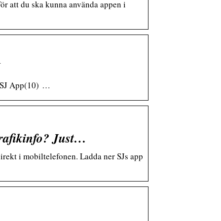
För att du ska kunna använda appen i
J
å. SJ App(10) …
rafikinfo? Just…
irekt i mobiltelefonen. Ladda ner SJs app