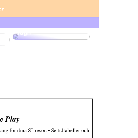
er
Lux och lärande:
akvariet som en källa
r
till sofistikering och
lugn
le Play
äng för dina SJ-resor. • Se tidtabeller och