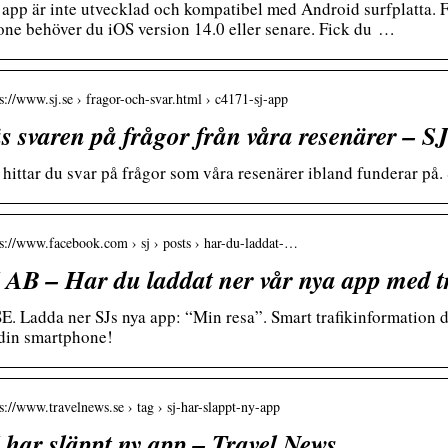
 app är inte utvecklad och kompatibel med Android surfplatta. 
one behöver du iOS version 14.0 eller senare. Fick du …
 s://www.sj.se › fragor-och-svar.html › c4171-sj-app
s svaren på frågor från våra resenärer – S
 hittar du svar på frågor som våra resenärer ibland funderar p
 s://www.facebook.com › sj › posts › har-du-laddat-…
 AB – Har du laddat ner vår nya app med t
SE. Ladda ner SJs nya app: “Min resa”. Smart trafikinformation d
l din smartphone!
 s://www.travelnews.se › tag › sj-har-slappt-ny-app
 har släppt ny app – Travel News