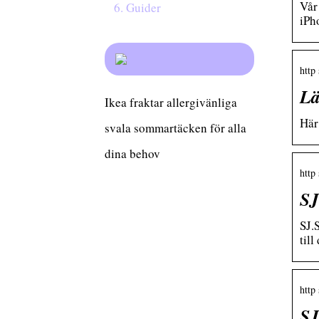
Vår
Guider
iPh
http
Lä
Ikea fraktar allergivänliga
Här
svala sommartäcken för alla
dina behov
http
SJ
SJ.
til
http
SJ