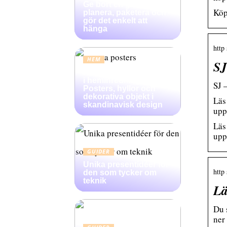
Ge bort en gallerivägg:
Köp
planera, paketera och
gör det enkelt att
hänga
http 
HEM
SJ
Konsten att skapa djup
i heminredning:
‎SJ 
Posters, hyllor och
dekorativa objekt i
Läs
skandinavisk design
upp
Läs
upp
GUIDER
Unika presentidéer för
http
den som tycker om
teknik
Lä
Du 
ner