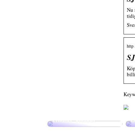
Nu 
tidi
Sver
http
SJ
Köp
bill
Keywo
Beställ Hemstädning i
E
Stockholm – Skapa en
F
enklare vardag
B