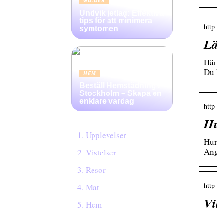
GUIDER
Undvik jetlag: Effektiva
tips för att minimera
http
symtomen
Lä
Här
Du 
HEM
Beställ Hemstädning i
Stockholm – Skapa en
enklare vardag
http
Hu
Upplevelser
Hur 
Ang
Vistelser
Resor
http
Mat
Vi
Hem