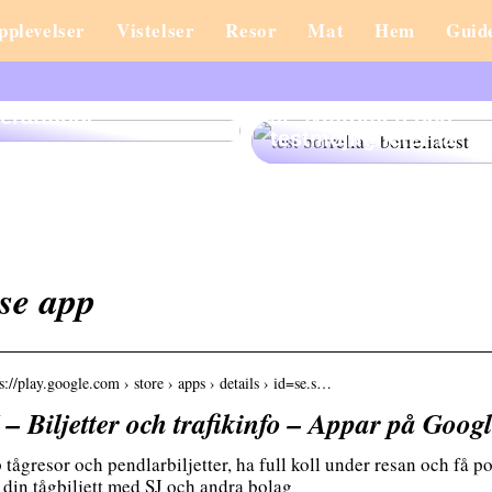
pplevelser
Vistelser
Resor
Mat
Hem
Guid
scape Stories: En Ny
Misstänker du
orm av Interaktiv
borreliainfektion? Hä
erättande
är symtomen och
testmöjligheterna
 se app
s://play.google.com › store › apps › details › id=se.s…
 – Biljetter och trafikinfo – Appar på Goog
tågresor och pendlarbiljetter, ha full koll under resan och få po
 din tågbiljett med SJ och andra bolag